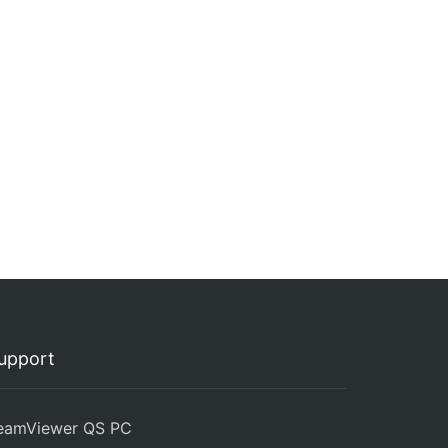
upport
eamViewer QS PC